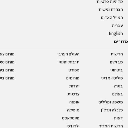
מדיניות פרטיות
הצהרת נגישות
המייל האדום
עברית
English
מדורים
חדשות
העולם הערבי
פורום צע
מבזקים
תרבות ופנאי
פורום נשו
ביטחוני
ספורט
פורום בי
פוליטי-מדיני
פורומים
פורום בי
בארץ
יהדות
בעולם
צרכנות
משפט ופלילים
אופנה
כלכלה ונדל"ן
מוסיקה
דעות
פיוטקאסט
חדשות המגזר
ילדודס