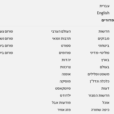
עברית
English
מדורים
חדשות
העולם הערבי
פורום צע
מבזקים
תרבות ופנאי
פורום נשו
ביטחוני
ספורט
פורום בי
פוליטי-מדיני
פורומים
פורום בי
בארץ
יהדות
בעולם
צרכנות
משפט ופלילים
אופנה
כלכלה ונדל"ן
מוסיקה
דעות
פיוטקאסט
חדשות המגזר
ילדודס
אוכל
מודעות אבל
כיפה שחורה
מזג אוויר