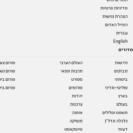
תנאי שימוש
מדיניות פרטיות
הצהרת נגישות
המייל האדום
עברית
English
מדורים
חדשות
העולם הערבי
פורום צע
מבזקים
תרבות ופנאי
פורום נשו
ביטחוני
ספורט
פורום בי
פוליטי-מדיני
פורומים
פורום בי
בארץ
יהדות
בעולם
צרכנות
משפט ופלילים
אופנה
כלכלה ונדל"ן
מוסיקה
דעות
פיוטקאסט