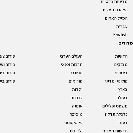
מדיניות פרטיות
הצהרת נגישות
המייל האדום
עברית
English
מדורים
חדשות
העולם הערבי
פורום צע
מבזקים
תרבות ופנאי
פורום נשו
ביטחוני
ספורט
פורום בי
פוליטי-מדיני
פורומים
פורום בי
בארץ
יהדות
בעולם
צרכנות
משפט ופלילים
אופנה
כלכלה ונדל"ן
מוסיקה
דעות
פיוטקאסט
חדשות המגזר
ילדודס