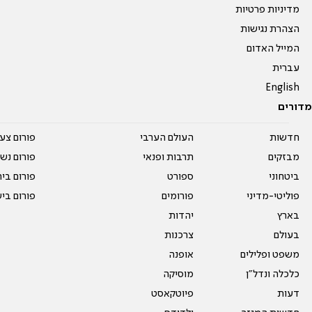
מדיניות פרטיות
הצהרת נגישות
המייל האדום
עברית
English
מדורים
חדשות
העולם הערבי
פורום צע
מבזקים
תרבות ופנאי
פורום נשו
ביטחוני
ספורט
פורום בי
פוליטי-מדיני
פורומים
פורום בי
בארץ
יהדות
בעולם
צרכנות
משפט ופלילים
אופנה
כלכלה ונדל"ן
מוסיקה
דעות
פיוטקאסט