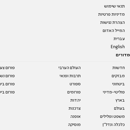
תנאי שימוש
מדיניות פרטיות
הצהרת נגישות
המייל האדום
עברית
English
מדורים
חדשות
העולם הערבי
פורום צע
מבזקים
תרבות ופנאי
פורום נשו
ביטחוני
ספורט
פורום בי
פוליטי-מדיני
פורומים
פורום בי
בארץ
יהדות
בעולם
צרכנות
משפט ופלילים
אופנה
כלכלה ונדל"ן
מוסיקה