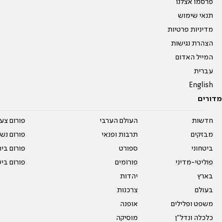
פרסמו אצלנו
תנאי שימוש
מדיניות פרטיות
הצהרת נגישות
המייל האדום
עברית
English
מדורים
חדשות
העולם הערבי
פורום צע
מבזקים
תרבות ופנאי
פורום נשו
ביטחוני
ספורט
פורום בי
פוליטי-מדיני
פורומים
פורום בי
בארץ
יהדות
בעולם
צרכנות
משפט ופלילים
אופנה
כלכלה ונדל"ן
מוסיקה