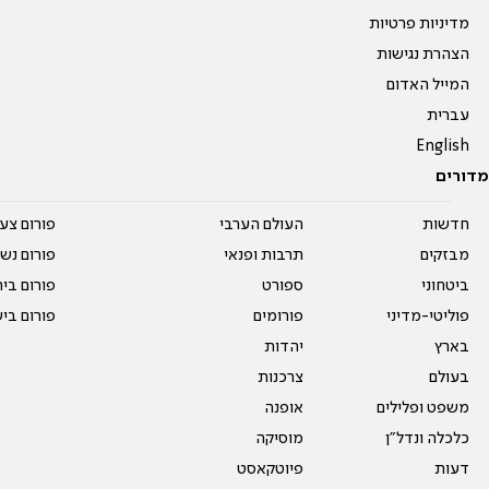
מדיניות פרטיות
הצהרת נגישות
המייל האדום
עברית
English
מדורים
חדשות
העולם הערבי
פורום צע
מבזקים
תרבות ופנאי
פורום נשו
ביטחוני
ספורט
פורום בי
פוליטי-מדיני
פורומים
פורום בי
בארץ
יהדות
בעולם
צרכנות
משפט ופלילים
אופנה
כלכלה ונדל"ן
מוסיקה
דעות
פיוטקאסט