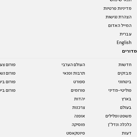
תנאי שימוש
מדיניות פרטיות
הצהרת נגישות
המייל האדום
עברית
English
מדורים
חדשות
העולם הערבי
פורום צע
מבזקים
תרבות ופנאי
פורום נשו
ביטחוני
ספורט
פורום בי
פוליטי-מדיני
פורומים
פורום בי
בארץ
יהדות
בעולם
צרכנות
משפט ופלילים
אופנה
כלכלה ונדל"ן
מוסיקה
דעות
פיוטקאסט