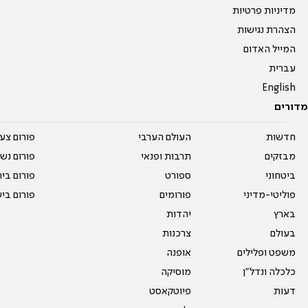
מדיניות פרטיות
הצהרת נגישות
המייל האדום
עברית
English
מדורים
חדשות
העולם הערבי
פורום צע
מבזקים
תרבות ופנאי
פורום נשו
ביטחוני
ספורט
פורום בי
פוליטי-מדיני
פורומים
פורום בי
בארץ
יהדות
בעולם
צרכנות
משפט ופלילים
אופנה
כלכלה ונדל"ן
מוסיקה
דעות
פיוטקאסט