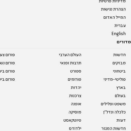
מדיניות פרטיות
הצהרת נגישות
המייל האדום
עברית
English
מדורים
חדשות
העולם הערבי
פורום צע
מבזקים
תרבות ופנאי
פורום נשו
ביטחוני
ספורט
פורום בי
פוליטי-מדיני
פורומים
פורום בי
בארץ
יהדות
בעולם
צרכנות
משפט ופלילים
אופנה
כלכלה ונדל"ן
מוסיקה
דעות
פיוטקאסט
חדשות המגזר
ילדודס