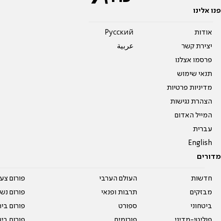
פנו אלינו
אודות
Pусский
יצירת קשר
عربية
פרסמו אצלנו
תנאי שימוש
מדיניות פרטיות
הצהרת נגישות
המייל האדום
עברית
English
מדורים
חדשות
העולם הערבי
פורום צע
מבזקים
תרבות ופנאי
פורום נשו
ביטחוני
ספורט
פורום בי
פוליטי-מדיני
פורומים
פורום בי