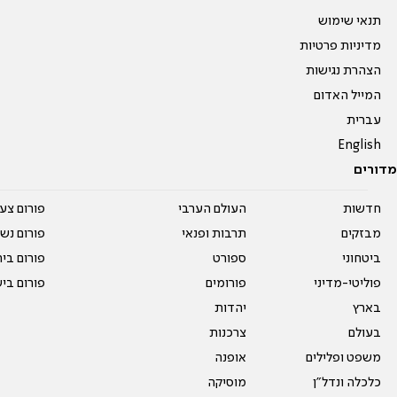
תנאי שימוש
מדיניות פרטיות
הצהרת נגישות
המייל האדום
עברית
English
מדורים
חדשות
העולם הערבי
פורום צע
מבזקים
תרבות ופנאי
פורום נשו
ביטחוני
ספורט
פורום בי
פוליטי-מדיני
פורומים
פורום בי
בארץ
יהדות
בעולם
צרכנות
משפט ופלילים
אופנה
כלכלה ונדל"ן
מוסיקה