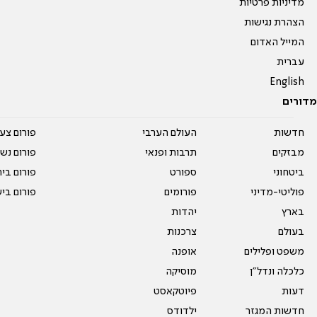
מדיניות פרטיות
הצהרת נגישות
המייל האדום
עברית
English
מדורים
חדשות
העולם הערבי
פורום צע
מבזקים
תרבות ופנאי
פורום נשו
ביטחוני
ספורט
פורום בי
פוליטי-מדיני
פורומים
פורום בי
בארץ
יהדות
בעולם
צרכנות
משפט ופלילים
אופנה
כלכלה ונדל"ן
מוסיקה
דעות
פיוטקאסט
חדשות המגזר
ילדודס