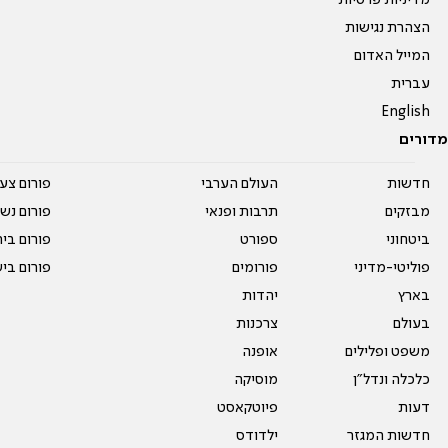
מדיניות פרטיות
הצהרת נגישות
המייל האדום
עברית
English
מדורים
חדשות
העולם הערבי
פורום צע
מבזקים
תרבות ופנאי
פורום נשו
ביטחוני
ספורט
פורום בי
פוליטי-מדיני
פורומים
פורום בי
בארץ
יהדות
בעולם
צרכנות
משפט ופלילים
אופנה
כלכלה ונדל"ן
מוסיקה
דעות
פיוטקאסט
חדשות המגזר
ילדודס