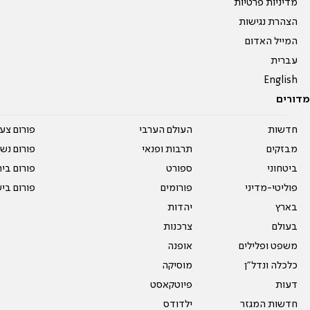
מדיניות פרטיות
הצהרת נגישות
המייל האדום
עברית
English
מדורים
חדשות
העולם הערבי
פורום צע
מבזקים
תרבות ופנאי
פורום נשו
ביטחוני
ספורט
פורום בי
פוליטי-מדיני
פורומים
פורום בי
בארץ
יהדות
בעולם
צרכנות
משפט ופלילים
אופנה
כלכלה ונדל"ן
מוסיקה
דעות
פיוטקאסט
חדשות המגזר
ילדודס