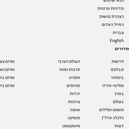
תנאי שימוש
מדיניות פרטיות
הצהרת נגישות
המייל האדום
עברית
English
מדורים
חדשות
העולם הערבי
פורום צע
מבזקים
תרבות ופנאי
פורום נשו
ביטחוני
ספורט
פורום בי
פוליטי-מדיני
פורומים
פורום בי
בארץ
יהדות
בעולם
צרכנות
משפט ופלילים
אופנה
כלכלה ונדל"ן
מוסיקה
דעות
פיוטקאסט