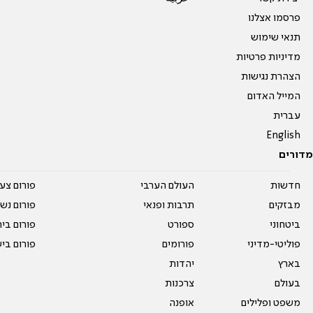
פרסמו אצלנו
תנאי שימוש
מדיניות פרטיות
הצהרת נגישות
המייל האדום
עברית
English
מדורים
חדשות
העולם הערבי
פורום צע
מבזקים
תרבות ופנאי
פורום נשו
ביטחוני
ספורט
פורום בי
פוליטי-מדיני
פורומים
פורום בי
בארץ
יהדות
בעולם
צרכנות
משפט ופלילים
אופנה