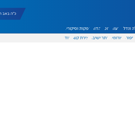
כ"ה באב תשפ"ו |
 ונדל"ן
דעות
אוכל
יהדות
הפקות וסיקורים
ספורט
פורומים
אתר ישיבה
יצירת קשר
עוד