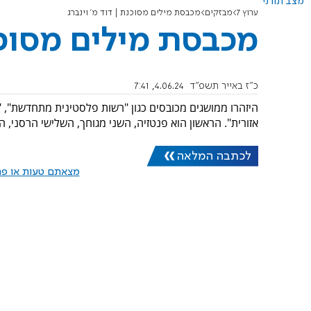
מצב תורני
ערוץ 7
מבזקים
מכבסת מילים מסוכנת | דוד מ' וינברג
מכבסת מילים מסוכנת
כ"ז באייר תשפ"ד
4.06.24, 7:41
היזהרו ממושגים מכובסים כגון "רשות פלסטינית מתחדשת", "ער
אזורית". הראשון הוא פנטזיה, השני מגוחך, השלישי הרסני, הר
לכתבה המלאה
מצאתם טעות או פרס