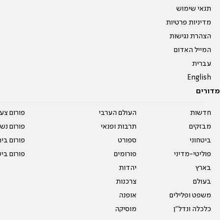
תנאי שימוש
מדיניות פרטיות
הצהרת נגישות
המייל האדום
עברית
English
מדורים
חדשות
העולם הערבי
פורום צע
מבזקים
תרבות ופנאי
פורום נשו
ביטחוני
ספורט
פורום בי
פוליטי-מדיני
פורומים
פורום בי
בארץ
יהדות
בעולם
צרכנות
משפט ופלילים
אופנה
כלכלה ונדל"ן
מוסיקה