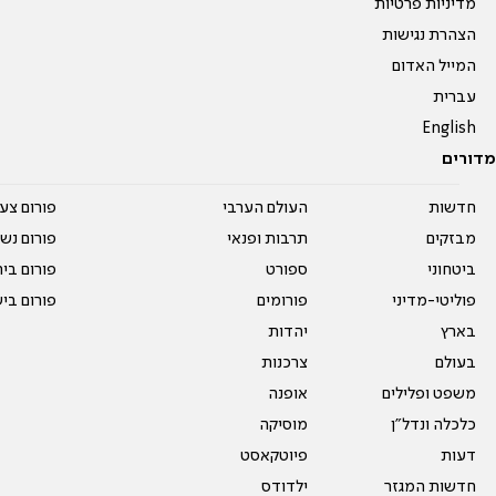
מדיניות פרטיות
הצהרת נגישות
המייל האדום
עברית
English
מדורים
חדשות
העולם הערבי
פורום צע
מבזקים
תרבות ופנאי
פורום נשו
ביטחוני
ספורט
פורום בי
פוליטי-מדיני
פורומים
פורום בי
בארץ
יהדות
בעולם
צרכנות
משפט ופלילים
אופנה
כלכלה ונדל"ן
מוסיקה
דעות
פיוטקאסט
חדשות המגזר
ילדודס