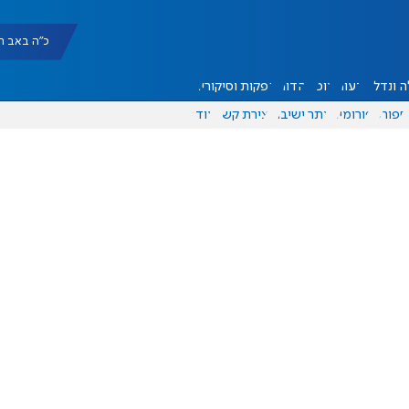
כ"ה באב תשפ"ו |
 ונדל"ן
דעות
אוכל
יהדות
הפקות וסיקורים
ספורט
פורומים
אתר ישיבה
יצירת קשר
עוד