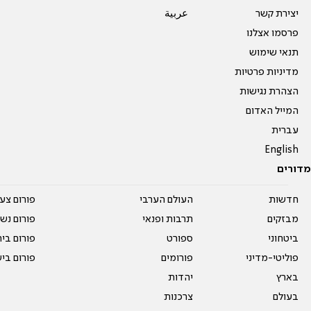
יצירת קשר
عربية
פרסמו אצלנו
תנאי שימוש
מדיניות פרטיות
הצהרת נגישות
המייל האדום
עברית
English
מדורים
חדשות
העולם הערבי
פורום צע
מבזקים
תרבות ופנאי
פורום נשו
ביטחוני
ספורט
פורום בי
פוליטי-מדיני
פורומים
פורום בי
בארץ
יהדות
בעולם
צרכנות