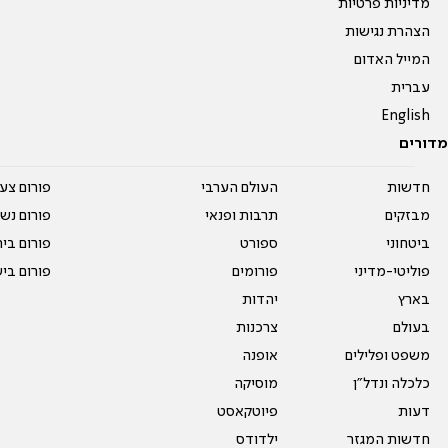
מדיניות פרטיות
הצהרת נגישות
המייל האדום
עברית
English
מדורים
חדשות
העולם הערבי
פורום צע
מבזקים
תרבות ופנאי
פורום נשו
ביטחוני
ספורט
פורום בי
פוליטי-מדיני
פורומים
פורום בי
בארץ
יהדות
בעולם
צרכנות
משפט ופלילים
אופנה
כלכלה ונדל"ן
מוסיקה
דעות
פיוטקאסט
חדשות המגזר
ילדודס