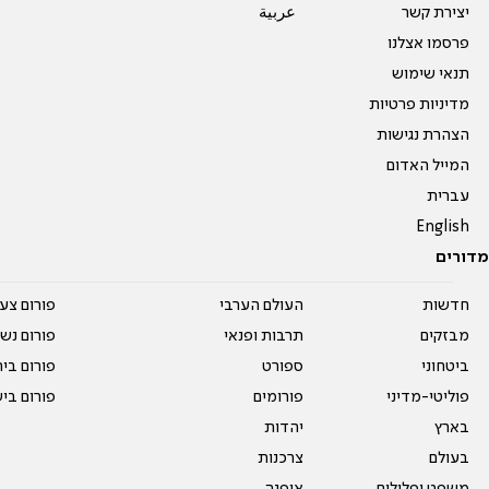
יצירת קשר
عربية
פרסמו אצלנו
תנאי שימוש
מדיניות פרטיות
הצהרת נגישות
המייל האדום
עברית
English
מדורים
חדשות
העולם הערבי
פורום צע
מבזקים
תרבות ופנאי
פורום נשו
ביטחוני
ספורט
פורום בי
פוליטי-מדיני
פורומים
פורום בי
בארץ
יהדות
בעולם
צרכנות