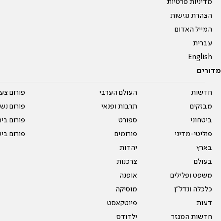
מדיניות פרטיות
הצהרת נגישות
המייל האדום
עברית
English
מדורים
חדשות
העולם הערבי
פורום צע
מבזקים
תרבות ופנאי
פורום נשו
ביטחוני
ספורט
פורום בי
פוליטי-מדיני
פורומים
פורום בי
בארץ
יהדות
בעולם
צרכנות
משפט ופלילים
אופנה
כלכלה ונדל"ן
מוסיקה
דעות
פיוטקאסט
חדשות המגזר
ילדודס