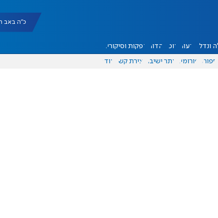
כ"ה באב תשפ"ו |
 ונדל"ן
דעות
אוכל
יהדות
הפקות וסיקורים
ספורט
פורומים
אתר ישיבה
יצירת קשר
עוד