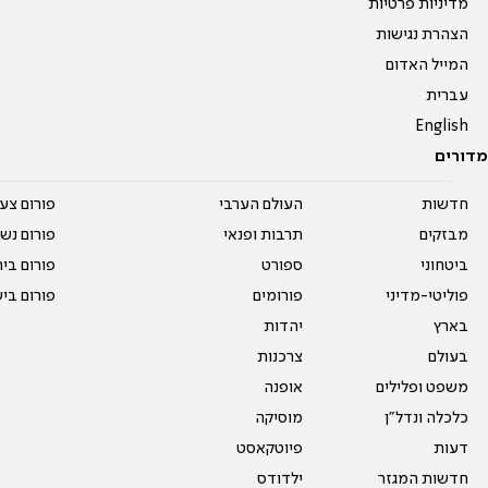
מדיניות פרטיות
הצהרת נגישות
המייל האדום
עברית
English
מדורים
חדשות
העולם הערבי
פורום צע
מבזקים
תרבות ופנאי
פורום נשו
ביטחוני
ספורט
פורום בי
פוליטי-מדיני
פורומים
פורום בי
בארץ
יהדות
בעולם
צרכנות
משפט ופלילים
אופנה
כלכלה ונדל"ן
מוסיקה
דעות
פיוטקאסט
חדשות המגזר
ילדודס