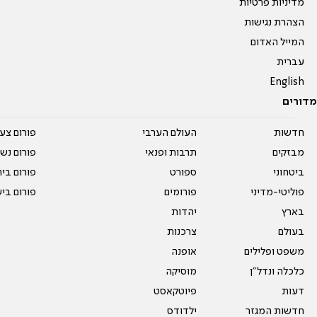
מדיניות פרטיות
הצהרת נגישות
המייל האדום
עברית
English
מדורים
חדשות
העולם הערבי
פורום צע
מבזקים
תרבות ופנאי
פורום נשו
ביטחוני
ספורט
פורום בי
פוליטי-מדיני
פורומים
פורום בי
בארץ
יהדות
בעולם
צרכנות
משפט ופלילים
אופנה
כלכלה ונדל"ן
מוסיקה
דעות
פיוטקאסט
חדשות המגזר
ילדודס