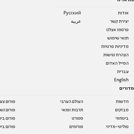
פנו אלינו
אודות
Pусский
יצירת קשר
عربية
פרסמו אצלנו
תנאי שימוש
מדיניות פרטיות
הצהרת נגישות
המייל האדום
עברית
English
מדורים
חדשות
העולם הערבי
פורום צע
מבזקים
תרבות ופנאי
פורום נשו
ביטחוני
ספורט
פורום בי
פוליטי-מדיני
פורומים
פורום בי