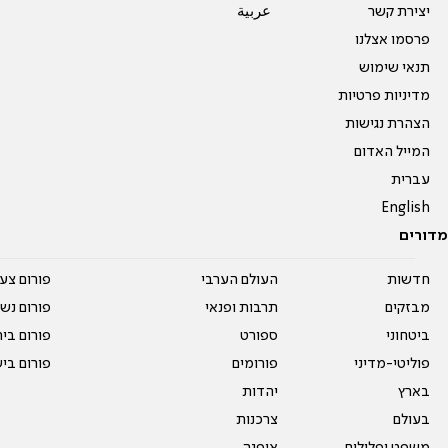
יצירת קשר
عربية
פרסמו אצלנו
תנאי שימוש
מדיניות פרטיות
הצהרת נגישות
המייל האדום
עברית
English
מדורים
חדשות
העולם הערבי
פורום צע
מבזקים
תרבות ופנאי
פורום נשו
ביטחוני
ספורט
פורום בי
פוליטי-מדיני
פורומים
פורום בי
בארץ
יהדות
בעולם
צרכנות