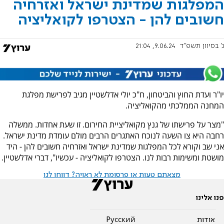
המפלגות שמדינת ישראל ואזרחיה
חשובים להן - הצטרפו לקואליציה
ג' בסיוון תשפ"ד
9.06.24, 21:04
יו"ר ועדת החוץ והביטחון, ח"כ יולי אדלשטיין מגיב לפרישת מפלגת
המחנה הממלכתי מהקואליציה.
"מצר על פרישתו של גנץ מקואליציית החירום. זו שעת אחדות. ממשלה
רחבה היא צו השעה לנוכח האתגרים הרבים מולם עומדת מדינת ישראל.
אני שב וקורא לכל המפלגות שמדינת ישראל ואזרחיה חשובים להן - היד
מושטת ומשימות רבות לנו. הצטרפו לקואליציה - עכשיו", דברי אדלשטיין.
מצאתם טעות או פרסומת לא ראויה? דווחו לנו
פנו אלינו
אודות
Pусский