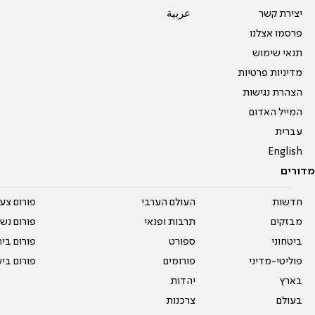
יצירת קשר
عربية
פרסמו אצלנו
תנאי שימוש
מדיניות פרטיות
הצהרת נגישות
המייל האדום
עברית
English
מדורים
חדשות
העולם הערבי
פורום צע
מבזקים
תרבות ופנאי
פורום נשו
ביטחוני
ספורט
פורום בי
פוליטי-מדיני
פורומים
פורום בי
בארץ
יהדות
בעולם
צרכנות