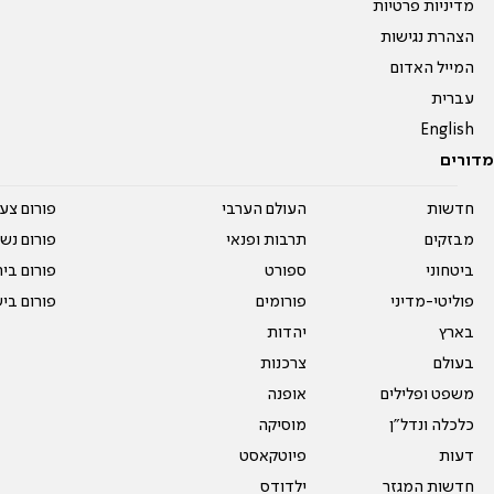
מדיניות פרטיות
הצהרת נגישות
המייל האדום
עברית
English
מדורים
חדשות
העולם הערבי
פורום צע
מבזקים
תרבות ופנאי
פורום נשו
ביטחוני
ספורט
פורום בי
פוליטי-מדיני
פורומים
פורום בי
בארץ
יהדות
בעולם
צרכנות
משפט ופלילים
אופנה
כלכלה ונדל"ן
מוסיקה
דעות
פיוטקאסט
חדשות המגזר
ילדודס