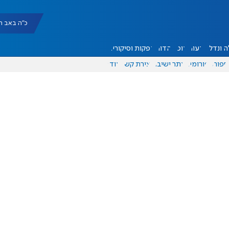
כ"ה באב תשפ"ו |
 ונדל"ן
דעות
אוכל
יהדות
הפקות וסיקורים
ספורט
פורומים
אתר ישיבה
יצירת קשר
עוד