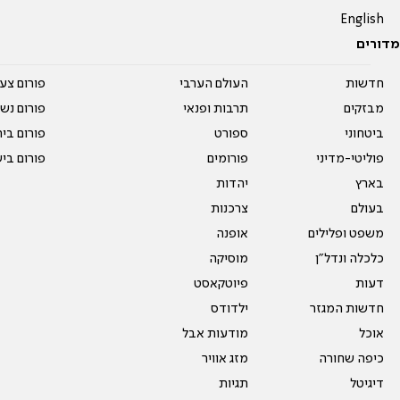
English
מדורים
חדשות
העולם הערבי
פורום צע
מבזקים
תרבות ופנאי
פורום נשו
ביטחוני
ספורט
פורום בי
פוליטי-מדיני
פורומים
פורום בי
בארץ
יהדות
בעולם
צרכנות
משפט ופלילים
אופנה
כלכלה ונדל"ן
מוסיקה
דעות
פיוטקאסט
חדשות המגזר
ילדודס
אוכל
מודעות אבל
כיפה שחורה
מזג אוויר
דיגיטל
תגיות