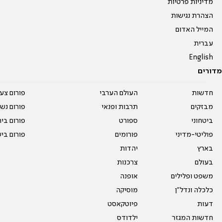
מדיניות פרטיות
הצהרת נגישות
המייל האדום
עברית
English
מדורים
חדשות
העולם הערבי
פורום צע
מבזקים
תרבות ופנאי
פורום נשו
ביטחוני
ספורט
פורום בי
פוליטי-מדיני
פורומים
פורום בי
בארץ
יהדות
בעולם
צרכנות
משפט ופלילים
אופנה
כלכלה ונדל"ן
מוסיקה
דעות
פיוטקאסט
חדשות המגזר
ילדודס