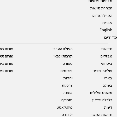
מדיניות פרטיות
הצהרת נגישות
המייל האדום
עברית
English
מדורים
חדשות
העולם הערבי
פורום צע
מבזקים
תרבות ופנאי
פורום נשו
ביטחוני
ספורט
פורום בי
פוליטי-מדיני
פורומים
פורום בי
בארץ
יהדות
בעולם
צרכנות
משפט ופלילים
אופנה
כלכלה ונדל"ן
מוסיקה
דעות
פיוטקאסט
חדשות המגזר
ילדודס