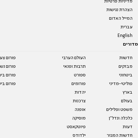
מדיניות פרטיות
הצהרת נגישות
המייל האדום
עברית
English
מדורים
חדשות
העולם הערבי
פורום צע
מבזקים
תרבות ופנאי
פורום נשו
ביטחוני
ספורט
פורום בי
פוליטי-מדיני
פורומים
פורום בי
בארץ
יהדות
בעולם
צרכנות
משפט ופלילים
אופנה
כלכלה ונדל"ן
מוסיקה
דעות
פיוטקאסט
חדשות המגזר
ילדודס