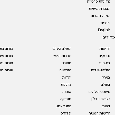
מדיניות פרטיות
הצהרת נגישות
המייל האדום
עברית
English
מדורים
חדשות
העולם הערבי
פורום צע
מבזקים
תרבות ופנאי
פורום נשו
ביטחוני
ספורט
פורום בי
פוליטי-מדיני
פורומים
פורום בי
בארץ
יהדות
בעולם
צרכנות
משפט ופלילים
אופנה
כלכלה ונדל"ן
מוסיקה
דעות
פיוטקאסט
חדשות המגזר
ילדודס