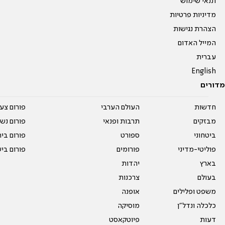
תנאי שימוש
מדיניות פרטיות
הצהרת נגישות
המייל האדום
עברית
English
מדורים
חדשות
העולם הערבי
פורום צע
מבזקים
תרבות ופנאי
פורום נשו
ביטחוני
ספורט
פורום בי
פוליטי-מדיני
פורומים
פורום בי
בארץ
יהדות
בעולם
צרכנות
משפט ופלילים
אופנה
כלכלה ונדל"ן
מוסיקה
דעות
פיוטקאסט