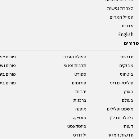
מדיניות פרטיות
הצהרת נגישות
המייל האדום
עברית
English
מדורים
חדשות
העולם הערבי
פורום צע
מבזקים
תרבות ופנאי
פורום נשו
ביטחוני
ספורט
פורום בי
פוליטי-מדיני
פורומים
פורום בי
בארץ
יהדות
בעולם
צרכנות
משפט ופלילים
אופנה
כלכלה ונדל"ן
מוסיקה
דעות
פיוטקאסט
חדשות המגזר
ילדודס