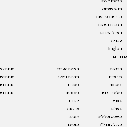
פרסמו אצלנו
תנאי שימוש
מדיניות פרטיות
הצהרת נגישות
המייל האדום
עברית
English
מדורים
חדשות
העולם הערבי
פורום צע
מבזקים
תרבות ופנאי
פורום נשו
ביטחוני
ספורט
פורום בי
פוליטי-מדיני
פורומים
פורום בי
בארץ
יהדות
בעולם
צרכנות
משפט ופלילים
אופנה
כלכלה ונדל"ן
מוסיקה