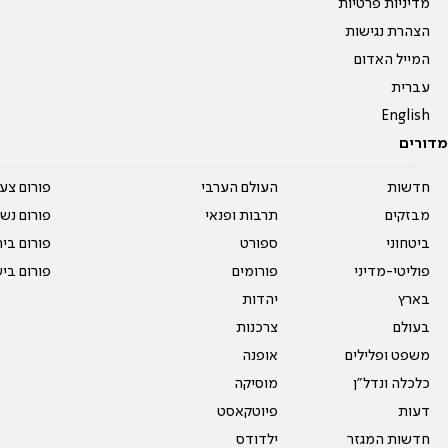
מדיניות פרטיות
הצהרת נגישות
המייל האדום
עברית
English
מדורים
חדשות
העולם הערבי
פורום צע
מבזקים
תרבות ופנאי
פורום נשו
ביטחוני
ספורט
פורום בי
פוליטי-מדיני
פורומים
פורום בי
בארץ
יהדות
בעולם
צרכנות
משפט ופלילים
אופנה
כלכלה ונדל"ן
מוסיקה
דעות
פיוטקאסט
חדשות המגזר
ילדודס