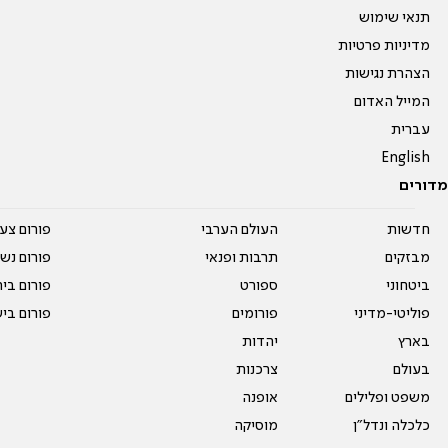
תנאי שימוש
מדיניות פרטיות
הצהרת נגישות
המייל האדום
עברית
English
מדורים
חדשות
העולם הערבי
פורום צע
מבזקים
תרבות ופנאי
פורום נשו
ביטחוני
ספורט
פורום בי
פוליטי-מדיני
פורומים
פורום בי
בארץ
יהדות
בעולם
צרכנות
משפט ופלילים
אופנה
כלכלה ונדל"ן
מוסיקה