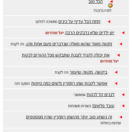
הכל טוב
לפניו ברננה!
חחח הכל עדיף על כינים
ממשיכה לחלום
יש ילדים שלא נדבקים הרבה
יעל מהדרום
מקווה מאוד שהוא מאלה שנדברים פעם אחת וזהו.
פה לקצת
את יכולה להגיד לגננת שתבקש מכל ההורים לנקות
יעל מהדרום
ביקשה, מקווה שיעזור
פה לקצת
אפשר לקנות שמן רוזמרין ולשים כמה טיפות
השקט הזה
לבנים קל לנקות
אמאשוני
עובד פלאים!
בשורות משמחות
זה נשמע טוב יותר מהשמן רוזמרין שהיו מטפטפים
שדמות בחולות