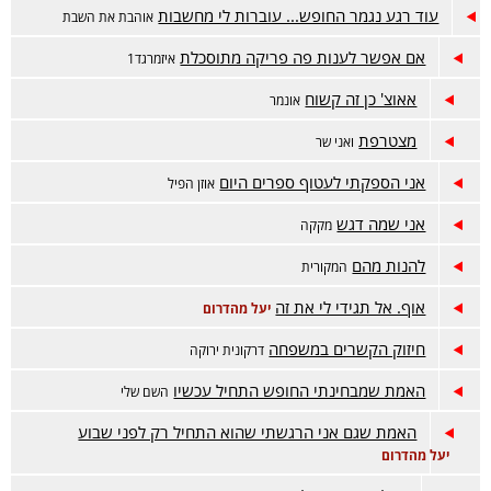
עוד רגע נגמר החופש... עוברות לי מחשבות
אוהבת את השבת
אם אפשר לענות פה פריקה מתוסכלת
איזמרגד1
אאוצ' כן זה קשוח
אונמר
מצטרפת
ואני שר
אני הספקתי לעטוף ספרים היום
אוזן הפיל
אני שמה דגש
מקקה
להנות מהם
המקורית
אוף. אל תגידי לי את זה
יעל מהדרום
חיזוק הקשרים במשפחה
דרקונית ירוקה
האמת שמבחינתי החופש התחיל עכשיו
השם שלי
האמת שגם אני הרגשתי שהוא התחיל רק לפני שבוע
יעל מהדרום