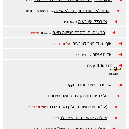
הממ לא בטוח..יתכן וזה לא אישה
שם משתמשת חדשה
אז בכלל אין בעיה
דיאט ספרייט
ממש הייתי נזהרת מגישה כזאת
אמאשוני
אחרונה
אוף. איזה מצב לא נעים
יעל מהדרום
אם זו אישה
עוד מעט פסח
זה באמת קשה
מתואמת
אם ממה שאני מבינה
מקקה
יכול להיות גם כהן עם גרושה
המקורית
(על זה אני חשבתי, ולכן הגבתי ככה)
יעל מהדרום
אז למה שהאורחים ישימו לב
מקקה
אולי זה טרי יחסית הגירושין? אמא שלה גם
המקורית