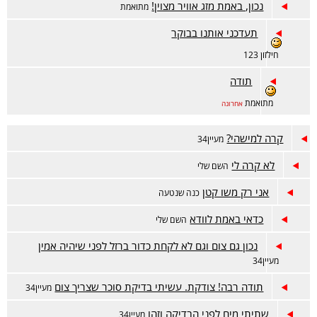
נכון, באמת מזג אוויר מצוין!
מתואמת
תעדכני אותנו בבוקר
חילזון 123
תודה
מתואמת
אחרונה
קרה למישהי?
מעיין34
לא קרה לי
השם שלי
אני רק משו קטן
כנה שנטעה
כדאי באמת לוודא
השם שלי
נכון גם צום וגם לא לקחת כדור ברזל לפני שיהיה אמין
מעיין34
תודה רבה! צודקת. עשיתי בדיקת סוכר שצריך צום
מעיין34
שתיתי מים לפני הבדיקה וזהו
מעיין34