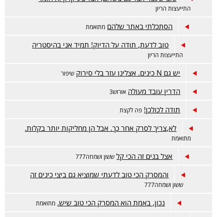
התייעצות הריון
הסתכלתי באתר שלהם
מתואמת
טוב לדעת, תודה על הדיוק! תמיד אני בהיסטריה
התייעצות הריון
יש גם N כינים. אצלינו עזר בלי סירוק
שיפור
הדרין עובד מעולה
אורוש3
תודה לכולכן!
פה לקצת
לא,צריך לסרק אחר כך. אבל הן מחליקות יותר בקלות.
מתואמת
אצל בנים זה הכי קל
ששון ושמחה777
והמסרק הכי טוב לדעתי שמוציא גם ביצי כינים זה
ששון ושמחה777
נכון, באמת הוא המסרק הכי טוב שיש.
מתואמת