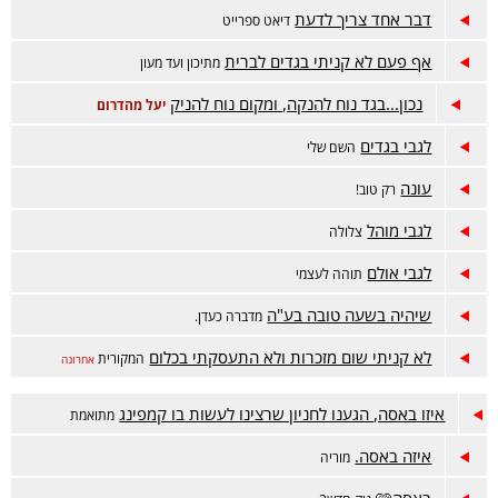
דבר אחד צריך לדעת
דיאט ספרייט
אף פעם לא קניתי בגדים לברית
מתיכון ועד מעון
נכון...בגד נוח להנקה, ומקום נוח להניק
יעל מהדרום
לגבי בגדים
השם שלי
עונה
רק טוב!
לגבי מוהל
צלולה
לגבי אולם
תוהה לעצמי
שיהיה בשעה טובה בע"ה
מדברה כעדן.
לא קניתי שום מזכרות ולא התעסקתי בכלום
המקורית
אחרונה
איזו באסה, הגענו לחניון שרצינו לעשות בו קמפינג
מתואמת
איזה באסה.
מוריה