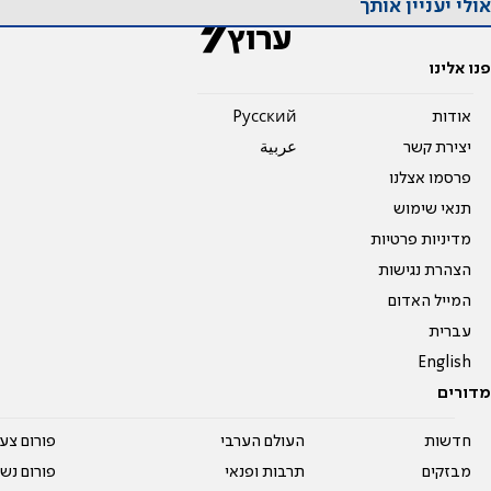
אולי יעניין אותך
פנו אלינו
אודות
Pусский
יצירת קשר
عربية
פרסמו אצלנו
תנאי שימוש
מדיניות פרטיות
הצהרת נגישות
המייל האדום
עברית
English
מדורים
חדשות
העולם הערבי
פורום צע
מבזקים
תרבות ופנאי
פורום נשו