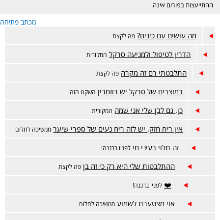
ההתייעצות בפורום אינה
מחליפה ייעוץ רפואי ונעשית
מכתב פתיחה
באחריות המתייעצת בלבד.
הפורום דתי, נא לכבד את
מה עושים עם כינים?
פה לקצת
רגשות הגולשות בסגנון
השאלות והתשובות. קישור
הדרין לטיפול ולמניעה סרקל
המקורית
לפורום אמהות הפתוח-
https://www.inn.co.il/Forum/Forum.aspx/f449
התלבטתי רם זה מקרה
פה לקצת
במוצרים של סרקל יש רוזמרין
השקט הזה
כן, גם לבן שלי אני שמה
המקורית
אין ריח חזק, יש לזה ריח נעים של ספרי שיער
ממשיכה לחלום
זה תלוי בעיני מי
לפניו ברננה!
ההתלבטות שלי היא רק כי זה בן
פה לקצת
❤️
לפניו ברננה!
אוי מצטערת לשמוע
ממשיכה לחלום