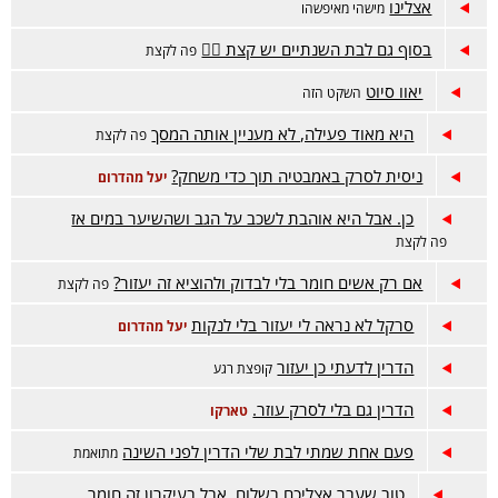
אצלינו
מישהי מאיפשהו
בסוף גם לבת השנתיים יש קצת 🤦‍♀️
פה לקצת
יאוו סיוט
השקט הזה
היא מאוד פעילה, לא מעניין אותה המסך
פה לקצת
ניסית לסרק באמבטיה תוך כדי משחק?
יעל מהדרום
כן. אבל היא אוהבת לשכב על הגב ושהשיער במים אז
פה לקצת
אם רק אשים חומר בלי לבדוק ולהוציא זה יעזור?
פה לקצת
סרקל לא נראה לי יעזור בלי לנקות
יעל מהדרום
הדרין לדעתי כן יעזור
קופצת רגע
הדרין גם בלי לסרק עוזר.
טארקו
פעם אחת שמתי לבת שלי הדרין לפני השינה
מתואמת
טוב שעבר אצליכם בשלום, אבל בעיקרון זה חומר