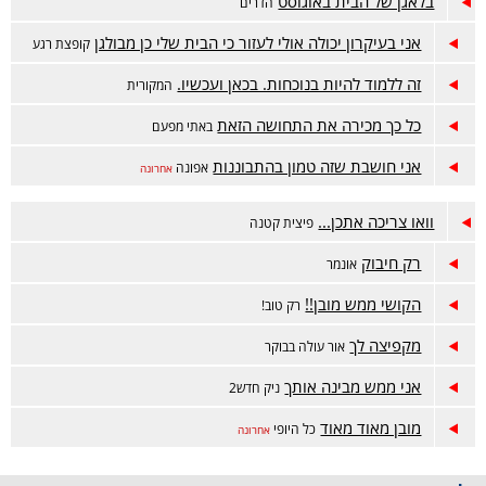
בלאגן של הבית באוגוסט
הדרים
אני בעיקרון יכולה אולי לעזור כי הבית שלי כן מבולגן
קופצת רגע
זה ללמוד להיות בנוכחות. בכאן ועכשיו.
המקורית
כל כך מכירה את התחושה הזאת
באתי מפעם
אני חושבת שזה טמון בהתבוננות
אפונה
אחרונה
וואו צריכה אתכן...
פיצית קטנה
רק חיבוק
אונמר
הקושי ממש מובן!!
רק טוב!
מקפיצה לך
אור עולה בבוקר
אני ממש מבינה אותך
ניק חדש2
מובן מאוד מאוד
כל היופי
אחרונה