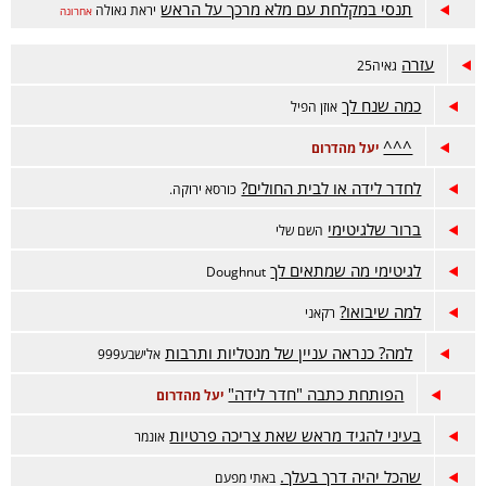
תנסי במקלחת עם מלא מרכך על הראש
יראת גאולה
אחרונה
עזרה
גאיה25
כמה שנח לך
אוזן הפיל
^^^
יעל מהדרום
לחדר לידה או לבית החולים?
כורסא ירוקה.
ברור שלגיטימי
השם שלי
לגיטימי מה שמתאים לך
Doughnut
למה שיבואו?
רקאני
למה? כנראה עניין של מנטליות ותרבות
אלישבע999
הפותחת כתבה "חדר לידה"
יעל מהדרום
בעיני להגיד מראש שאת צריכה פרטיות
אונמר
שהכל יהיה דרך בעלך.
באתי מפעם