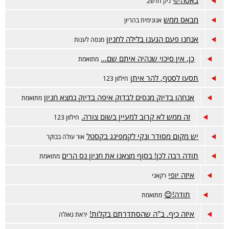
באסה🩷
ניק חדש2
מבאס ממש
אנונימית בהריון
אנחנו פעם הגענו בלילה לחניון
מנסה לענות
כן, אין סיכוי שנהיה איתם שם...
מתואמת
תסעו לסטף, להר איתן
חילזון 123
אנחהו בדיוק מנסים לבדוק איפה בדיוק נמצא חניון
מתואמת
זה ממש לא קרוב למעיין בשום צורה.
חילזון 123
יש מקום מסודר ונקי לקמפינג בקסטל
אור עולה בבוקר
תודה רבה לכן! בסוף מצאנו את חניון נס הרים
מתואמת
איזה יופי
רקאני
תודה!😊
מתואמת
איזה כיף. ב"ה שהסתדרתם בקלות!
יראת גאולה