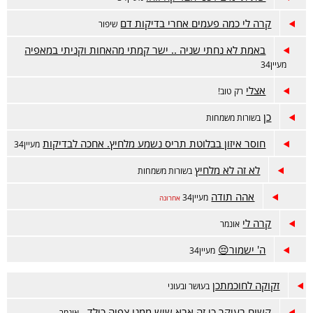
קרה לי כמה פעמים אחרי בדיקות דם
שיפור
באמת לא נחתי שניה .. ישר קמתי מהאחות וקניתי במאפיה
מעיין34
אצלי
רק טוב!
כן
בשורות משמחות
חוסר איזון בבלוטת תריס נשמע מלחיץ. אחכה לבדיקות
מעיין34
לא זה לא מלחיץ
בשורות משמחות
אהה תודה
מעיין34
אחרונה
קרה לי
אונמר
ה' ישמור😔
מעיין34
זקוקה לחוכמתכן
בעושר ובעוני
קשוח בעיקר כי זה אבא שיש ממנו צפיה כילד..
אונמר