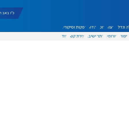
כ"ו באב תשפ"ו |
 ונדל"ן
דעות
אוכל
יהדות
הפקות וסיקורים
ספורט
פורומים
אתר ישיבה
יצירת קשר
עוד