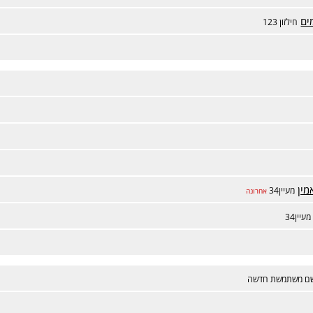
ים
חילזון 123
מין
מעיין34
אחרונה
מעיין34
ם משתמשת חדשה