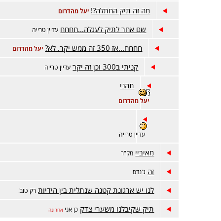
מה זה תיק החתלה?!
יעל מהדרום
שם אחר לתיק לעגלה...חחחח
עדיין טרייה
חחחח...אז 350 זה ממש יקר. לא?
יעל מהדרום
קניתי ב300 וכן זה יקר
עדיין טרייה
תהני
יעל מהדרום
עדיין טרייה
מאיביי
מק"ר
זה
ג'נדס
לנו יש ארגונת קטנה שנתלית בין הידיות
רק טוב!
תיק שקיבלנו משערי צדק
כן אני
אחרונה