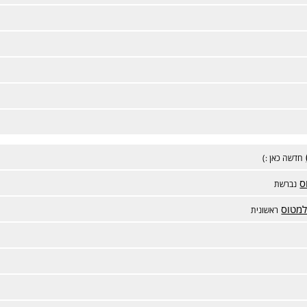
חדשה כאן :)
ס
נברשת
למטוס
ראשונית