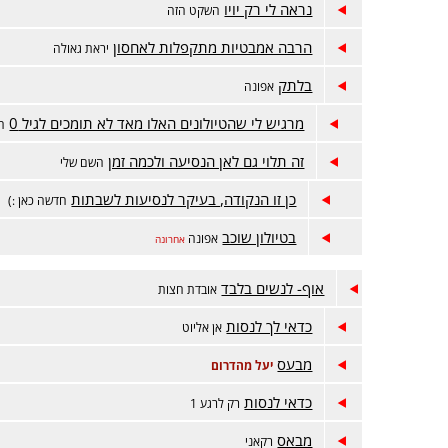
נראה לי רק יויו
השקט הזה
הרבה אמבטיות מתקפלות לאחסון
יראת גאולה
בלתק
אפונה
מרגיש לי שהטיולונים האלו מאד לא תומכים לגיל 0
חד
זה תלוי גם לאן הנסיעה ולכמה זמן
השם שלי
כן זו הנקודה, בעיקר לנסיעות לשבתות
חדשה כאן :)
בטיולון שוכב
אפונה
אחרונה
אוף- לנשים בלבד
אובדת חצות
כדאי לך לנסות
אן אליוט
מבעס
יעל מהדרום
כדאי לנסות
רק לרגע 1
מבאס
רקאני