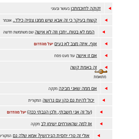
זקוקה לחוכמתכן
בעושר ובעוני
קשוח בעיקר כי זה אבא שיש ממנו צפיה כילד..
אונמר
הממ לא בטוח..יתכן וזה לא אישה
שם משתמשת חדשה
אוף. איזה מצב לא נעים
יעל מהדרום
אם זו אישה
עוד מעט פסח
זה באמת קשה
מתואמת
אם ממה שאני מבינה
מקקה
יכול להיות גם כהן עם גרושה
המקורית
(על זה אני חשבתי, ולכן הגבתי ככה)
יעל מהדרום
אז למה שהאורחים ישימו לב
מקקה
אולי זה טרי יחסית הגירושין? אמא שלה גם
המקורית