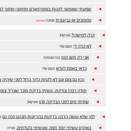
שמעתי שאפשר לקנות בסופרפארם תחתוני מחזור למ
טמפונים או גביעונית
אפונה
אחרונה
קרה למישהי?
מעיין34
לא קרה לי
השם שלי
אני רק משו קטן
כנה שנטעה
כדאי באמת לוודא
השם שלי
נכון גם צום וגם לא לקחת כדור ברזל לפני שיהיה א
תודה רבה! צודקת. עשיתי בדיקת סוכר שצריך צום
שתיתי מים לפני הבדיקה וזהו
מעיין34
למי שלא עושה הרבה בדיקות בהריונות-תנהגו ככה גם
ש
באחרון עשיתי יותר ממה שעשיתי בקודמים.
מוריה