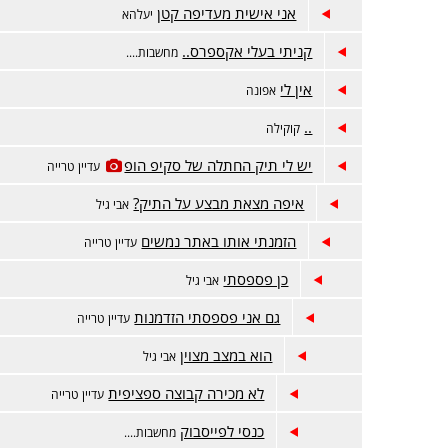
אני אישית מעדיפה קטן
יעלהא
קניתי בעלי אקספרס..
מחשבות....
אין לי
אפונה
..
קוקילה
יש לי תיק החתלה של סקיפ הופ
עדיין טרייה
איפה מצאת מבצע על התיק?
אבי גיל
הזמנתי אותו באתר נמשים
עדיין טרייה
כן פספסתי
אבי גיל
גם אני פספסתי הזדמנות
עדיין טרייה
הוא במצב מצוין
אבי גיל
לא מכירה קבוצה ספציפית
עדיין טרייה
כנסי לפייסבוק
מחשבות....