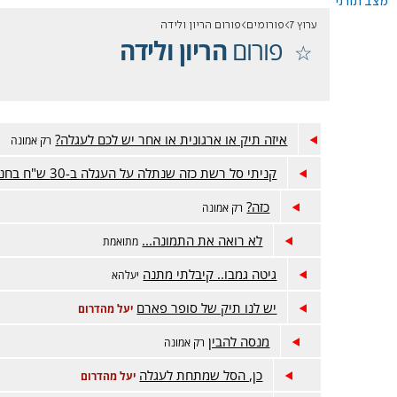
מצב תורני
ערוץ 7
פורומים
פורום הריון ולידה
פורום
הריון ולידה
איזה תיק או ארגונית או אחר יש לכם לעגלה?
רק אמונה
קניתי סל רשת כזה שנתלה על העגלה ב-30 ש"ח בחנות סטוק.
כזה?
רק אמונה
לא רואה את התמונה...
מתואמת
גיטה גמבו.. קיבלתי מתנה
יעלהא
יש לנו תיק של סופר פארם
יעל מהדרום
מנסה להבין
רק אמונה
כן, הסל שמתחת לעגלה
יעל מהדרום