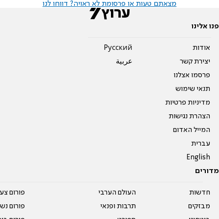
מצאתם טעות או פרסומת לא ראויה? דווחו לנו
פנו אלינו
אודות
Pусский
יצירת קשר
عربية
פרסמו אצלנו
תנאי שימוש
מדיניות פרטיות
הצהרת נגישות
המייל האדום
עברית
English
מדורים
חדשות
העולם הערבי
פורום צע
מבזקים
תרבות ופנאי
פורום נשו