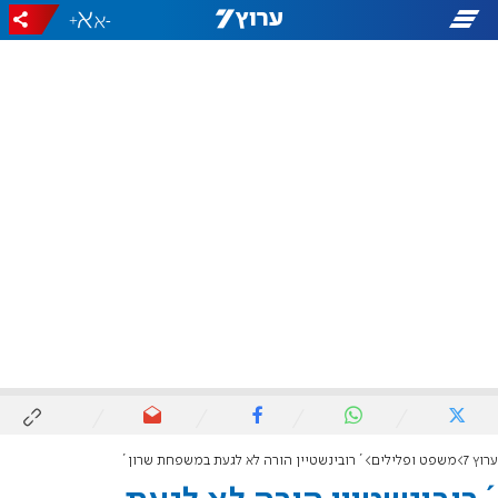
+
-
ערוץ 7
משפט ופלילים
´רובינשטיין הורה לא לגעת במשפחת שרון´