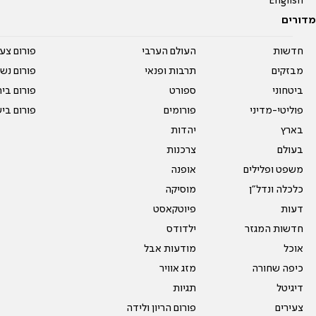
English
מדורים
חדשות
העולם הערבי
פורום צע
מבזקים
תרבות ופנאי
פורום נשו
ביטחוני
ספורט
פורום בי
פוליטי-מדיני
פורומים
פורום בי
בארץ
יהדות
בעולם
צרכנות
משפט ופלילים
אופנה
כלכלה ונדל"ן
מוסיקה
דעות
פיוטקאסט
חדשות המגזר
ילדודס
אוכל
מודעות אבל
כיפה שחורה
מזג אוויר
דיגיטל
תגיות
צעירים
פורום הריון ולידה