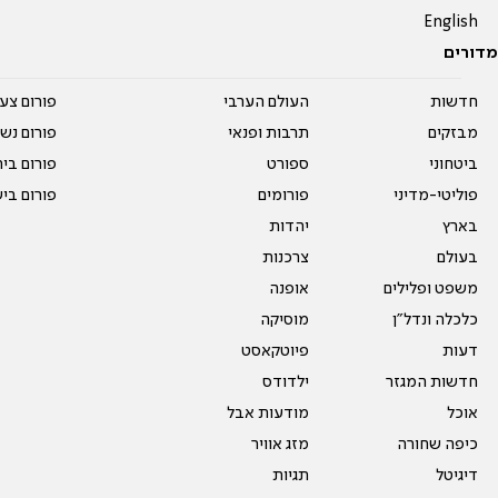
English
מדורים
חדשות
העולם הערבי
פורום צע
מבזקים
תרבות ופנאי
פורום נשו
ביטחוני
ספורט
פורום בי
פוליטי-מדיני
פורומים
פורום בי
בארץ
יהדות
בעולם
צרכנות
משפט ופלילים
אופנה
כלכלה ונדל"ן
מוסיקה
דעות
פיוטקאסט
חדשות המגזר
ילדודס
אוכל
מודעות אבל
כיפה שחורה
מזג אוויר
דיגיטל
תגיות