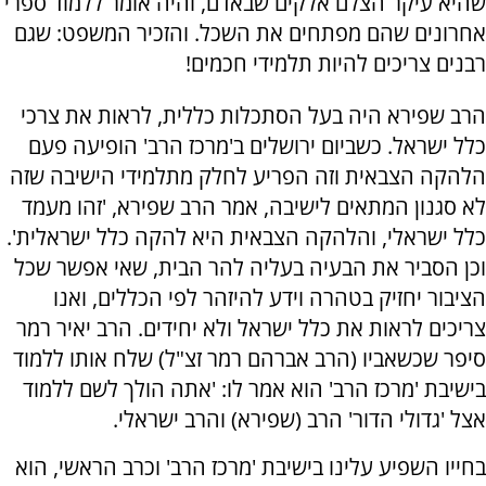
שהיא עיקר הצלם אלקים שבאדם, והיה אומר ללמוד ספרי
אחרונים שהם מפתחים את השכל. והזכיר המשפט: שגם
רבנים צריכים להיות תלמידי חכמים!
הרב שפירא היה בעל הסתכלות כללית, לראות את צרכי
כלל ישראל. כשביום ירושלים ב'מרכז הרב' הופיעה פעם
הלהקה הצבאית וזה הפריע לחלק מתלמידי הישיבה שזה
לא סגנון המתאים לישיבה, אמר הרב שפירא, 'זהו מעמד
כלל ישראלי, והלהקה הצבאית היא להקה כלל ישראלית'.
וכן הסביר את הבעיה בעליה להר הבית, שאי אפשר שכל
הציבור יחזיק בטהרה וידע להיזהר לפי הכללים, ואנו
צריכים לראות את כלל ישראל ולא יחידים. הרב יאיר רמר
סיפר שכשאביו (הרב אברהם רמר זצ"ל) שלח אותו ללמוד
בישיבת 'מרכז הרב' הוא אמר לו: 'אתה הולך לשם ללמוד
אצל 'גדולי הדור' הרב (שפירא) והרב ישראלי.
בחייו השפיע עלינו בישיבת 'מרכז הרב' וכרב הראשי, הוא