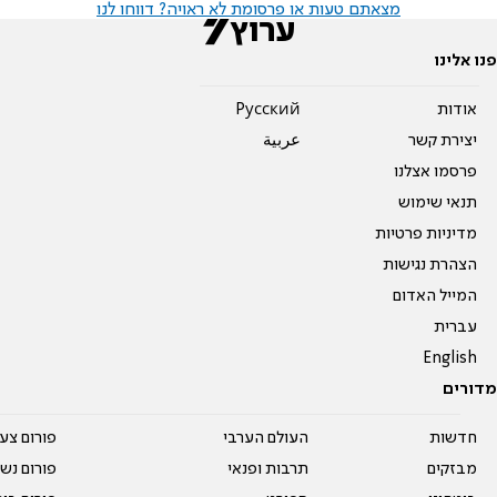
מצאתם טעות או פרסומת לא ראויה? דווחו לנו
פנו אלינו
אודות
Pусский
יצירת קשר
عربية
פרסמו אצלנו
תנאי שימוש
מדיניות פרטיות
הצהרת נגישות
המייל האדום
עברית
English
מדורים
חדשות
העולם הערבי
פורום צע
מבזקים
תרבות ופנאי
פורום נשו